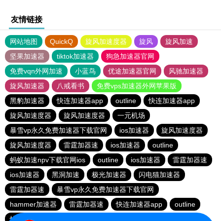
友情链接
网站地图
QuickQ
旋风加速度器
旋风
旋风加速
坚果加速器
tiktok加速器
狗急加速器官网
免费vqn外网加速
小蓝鸟
优途加速器官网
风驰加速器
旋风加速器
八戒看书
免费vps加速器外网苹果版
黑豹加速器
快连加速器app
outline
快连加速器app
旋风加速度器
旋风加速度器
一元机场
暴雪vp永久免费加速器下载官网
ios加速器
旋风加速度器
旋风加速度器
雷霆加器速
ios加速器
outline
蚂蚁加速npv下载官网ios
outline
ios加速器
雷霆加器速
ios加速器
黑洞加速
极光加速器
闪电猫加速器
雷霆加器速
暴雪vp永久免费加速器下载官网
hammer加速器
雷霆加器速
快连加速器app
outline
快连加速器app