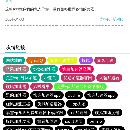
游客
这款app就像我的私人导游，带我领略世界各地的美景。
2024-04-03
支持
[0]
反对
[0]
友情链接
网站地图
QuickQ
旋风加速度器
旋风
旋风加速
坚果加速器
tiktok加速器
狗急加速器官网
免费vqn外网加速
小蓝鸟
优途加速器官网
风驰加速器
旋风加速器
八戒看书
免费vps加速器外网苹果版
黑豹加速器
快连加速器app
outline
快连加速器app
旋风加速度器
旋风加速度器
一元机场
暴雪vp永久免费加速器下载官网
ios加速器
旋风加速度器
旋风加速度器
雷霆加器速
ios加速器
outline