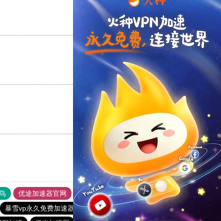
支持
[0]
反对
[0]
支持
[0]
反对
[0]
支持
[0]
反对
[0]
鸟
优途加速器官网
风驰加速器
旋风加速器
八戒看书
暴雪vp永久免费加速器下载官网
ios加速器
旋风加速度器