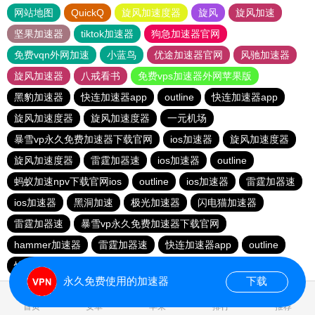
网站地图
QuickQ
旋风加速度器
旋风
旋风加速
坚果加速器
tiktok加速器
狗急加速器官网
免费vqn外网加速
小蓝鸟
优途加速器官网
风驰加速器
旋风加速器
八戒看书
免费vps加速器外网苹果版
黑豹加速器
快连加速器app
outline
快连加速器app
旋风加速度器
旋风加速度器
一元机场
暴雪vp永久免费加速器下载官网
ios加速器
旋风加速度器
旋风加速度器
雷霆加器速
ios加速器
outline
蚂蚁加速npv下载官网ios
outline
ios加速器
雷霆加器速
ios加速器
黑洞加速
极光加速器
闪电猫加速器
雷霆加器速
暴雪vp永久免费加速器下载官网
hammer加速器
雷霆加器速
快连加速器app
outline
快连加速器app
永久免费使用的加速器
下载
0.047641s
首页
安卓
苹果
排行
推荐