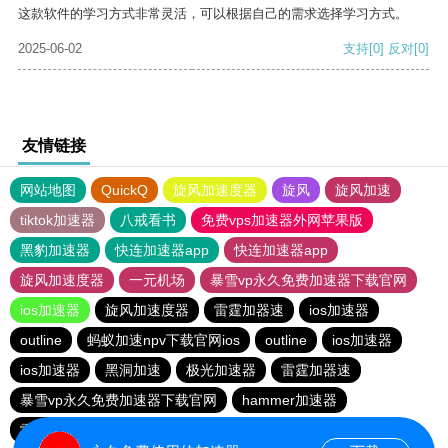
这款软件的学习方式非常灵活，可以根据自己的需求选择学习方式。
2025-06-02
支持
[0]
反对
[0]
友情链接
网站地图
QuickQ
旋风加速度器
旋风
旋风加速
tiktok加速器
八戒看书
免费vps加速器外网苹果版
黑豹加速器
快连加速器app
快连加速器app
旋风加速度器
一元机场
暴雪vp永久免费加速器下载官网
ios加速器
旋风加速度器
雷霆加器速
ios加速器
outline
蚂蚁加速npv下载官网ios
outline
ios加速器
ios加速器
黑洞加速
极光加速器
雷霆加器速
暴雪vp永久免费加速器下载官网
hammer加速器
雷霆加器速
快连加速器app
outline
快连加速器app