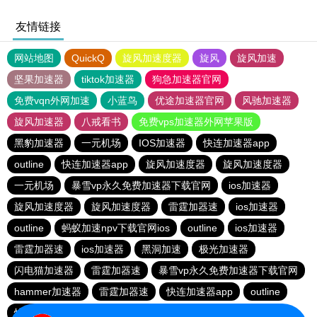
友情链接
网站地图
QuickQ
旋风加速度器
旋风
旋风加速
坚果加速器
tiktok加速器
狗急加速器官网
免费vqn外网加速
小蓝鸟
优途加速器官网
风驰加速器
旋风加速器
八戒看书
免费vps加速器外网苹果版
黑豹加速器
一元机场
IOS加速器
快连加速器app
outline
快连加速器app
旋风加速度器
旋风加速度器
一元机场
暴雪vp永久免费加速器下载官网
ios加速器
旋风加速度器
旋风加速度器
雷霆加器速
ios加速器
outline
蚂蚁加速npv下载官网ios
outline
ios加速器
雷霆加器速
ios加速器
黑洞加速
极光加速器
闪电猫加速器
雷霆加器速
暴雪vp永久免费加速器下载官网
hammer加速器
雷霆加器速
快连加速器app
outline
快连加速器app