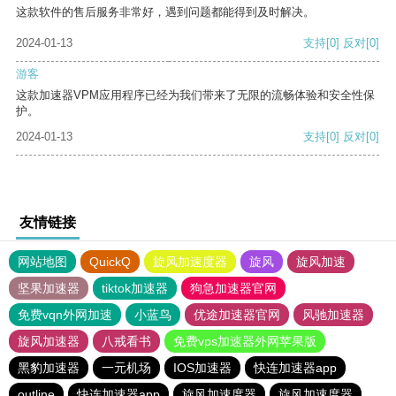
这款软件的售后服务非常好，遇到问题都能得到及时解决。
2024-01-13
支持
[0]
反对
[0]
游客
这款加速器VPM应用程序已经为我们带来了无限的流畅体验和安全性保
护。
2024-01-13
支持
[0]
反对
[0]
友情链接
网站地图
QuickQ
旋风加速度器
旋风
旋风加速
坚果加速器
tiktok加速器
狗急加速器官网
免费vqn外网加速
小蓝鸟
优途加速器官网
风驰加速器
旋风加速器
八戒看书
免费vps加速器外网苹果版
黑豹加速器
一元机场
IOS加速器
快连加速器app
outline
快连加速器app
旋风加速度器
旋风加速度器