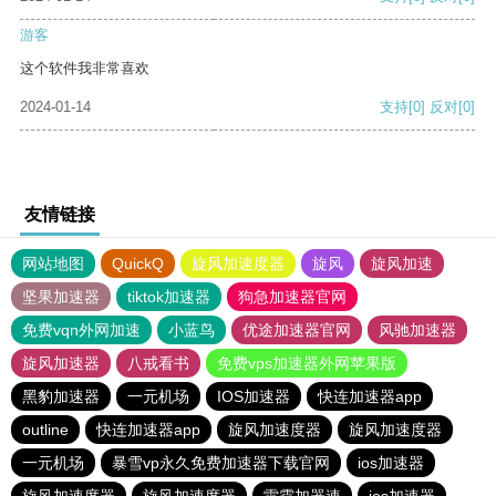
游客
这个软件我非常喜欢
2024-01-14
支持
[0]
反对
[0]
友情链接
网站地图
QuickQ
旋风加速度器
旋风
旋风加速
坚果加速器
tiktok加速器
狗急加速器官网
免费vqn外网加速
小蓝鸟
优途加速器官网
风驰加速器
旋风加速器
八戒看书
免费vps加速器外网苹果版
黑豹加速器
一元机场
IOS加速器
快连加速器app
outline
快连加速器app
旋风加速度器
旋风加速度器
一元机场
暴雪vp永久免费加速器下载官网
ios加速器