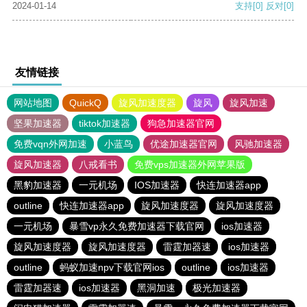
2024-01-14
支持
[0]
反对
[0]
友情链接
网站地图
QuickQ
旋风加速度器
旋风
旋风加速
坚果加速器
tiktok加速器
狗急加速器官网
免费vqn外网加速
小蓝鸟
优途加速器官网
风驰加速器
旋风加速器
八戒看书
免费vps加速器外网苹果版
黑豹加速器
一元机场
IOS加速器
快连加速器app
outline
快连加速器app
旋风加速度器
旋风加速度器
一元机场
暴雪vp永久免费加速器下载官网
ios加速器
旋风加速度器
旋风加速度器
雷霆加器速
ios加速器
outline
蚂蚁加速npv下载官网ios
outline
ios加速器
雷霆加器速
ios加速器
黑洞加速
极光加速器