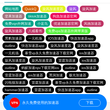
网站地图
QuickQ
旋风加速度器
旋风
旋风加速
坚果加速器
tiktok加速器
狗急加速器官网
免费vqn外网加速
小蓝鸟
优途加速器官网
风驰加速器
旋风加速器
八戒看书
免费vps加速器外网苹果版
黑豹加速器
一元机场
IOS加速器
快连加速器app
outline
快连加速器app
旋风加速度器
旋风加速度器
一元机场
暴雪vp永久免费加速器下载官网
ios加速器
旋风加速度器
旋风加速度器
雷霆加器速
ios加速器
outline
蚂蚁加速npv下载官网ios
outline
ios加速器
雷霆加器速
ios加速器
黑洞加速
极光加速器
闪电猫加速器
雷霆加器速
暴雪vp永久免费加速器下载官网
hammer加速器
雷霆加器速
快连加速器app
outline
快连加速器app
永久免费使用的加速器
下载