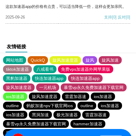
这款加速器app的价格有点贵，可以适当降低一些，这样会更加亲民。
2025-09-26
支持
[0]
反对
[0]
友情链接
网站地图
QuickQ
旋风加速度器
旋风
旋风加速
tiktok加速器
八戒看书
免费vps加速器外网苹果版
黑豹加速器
快连加速器app
快连加速器app
旋风加速度器
一元机场
暴雪vp永久免费加速器下载官网
ios加速器
旋风加速度器
雷霆加器速
ios加速器
outline
蚂蚁加速npv下载官网ios
outline
ios加速器
ios加速器
黑洞加速
极光加速器
雷霆加器速
暴雪vp永久免费加速器下载官网
hammer加速器
雷霆加器速
快连加速器app
outline
快连加速器app