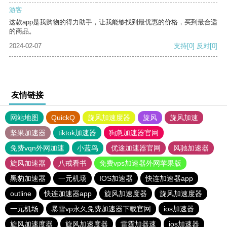
游客
这款app是我购物的得力助手，让我能够找到最优惠的价格，买到最合适
的商品。
2024-02-07
支持
[0]
反对
[0]
友情链接
网站地图
QuickQ
旋风加速度器
旋风
旋风加速
坚果加速器
tiktok加速器
狗急加速器官网
免费vqn外网加速
小蓝鸟
优途加速器官网
风驰加速器
旋风加速器
八戒看书
免费vps加速器外网苹果版
黑豹加速器
一元机场
IOS加速器
快连加速器app
outline
快连加速器app
旋风加速度器
旋风加速度器
一元机场
暴雪vp永久免费加速器下载官网
ios加速器
旋风加速度器
旋风加速度器
雷霆加器速
ios加速器