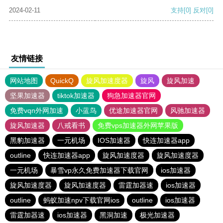
2024-02-11
支持
[0]
反对
[0]
友情链接
网站地图
QuickQ
旋风加速度器
旋风
旋风加速
坚果加速器
tiktok加速器
狗急加速器官网
免费vqn外网加速
小蓝鸟
优途加速器官网
风驰加速器
旋风加速器
八戒看书
免费vps加速器外网苹果版
黑豹加速器
一元机场
IOS加速器
快连加速器app
outline
快连加速器app
旋风加速度器
旋风加速度器
一元机场
暴雪vp永久免费加速器下载官网
ios加速器
旋风加速度器
旋风加速度器
雷霆加器速
ios加速器
outline
蚂蚁加速npv下载官网ios
outline
ios加速器
雷霆加器速
ios加速器
黑洞加速
极光加速器