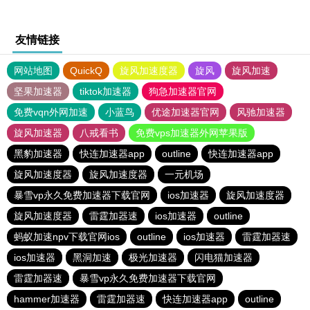
友情链接
网站地图
QuickQ
旋风加速度器
旋风
旋风加速
坚果加速器
tiktok加速器
狗急加速器官网
免费vqn外网加速
小蓝鸟
优途加速器官网
风驰加速器
旋风加速器
八戒看书
免费vps加速器外网苹果版
黑豹加速器
快连加速器app
outline
快连加速器app
旋风加速度器
旋风加速度器
一元机场
暴雪vp永久免费加速器下载官网
ios加速器
旋风加速度器
旋风加速度器
雷霆加器速
ios加速器
outline
蚂蚁加速npv下载官网ios
outline
ios加速器
雷霆加器速
ios加速器
黑洞加速
极光加速器
闪电猫加速器
雷霆加器速
暴雪vp永久免费加速器下载官网
hammer加速器
雷霆加器速
快连加速器app
outline