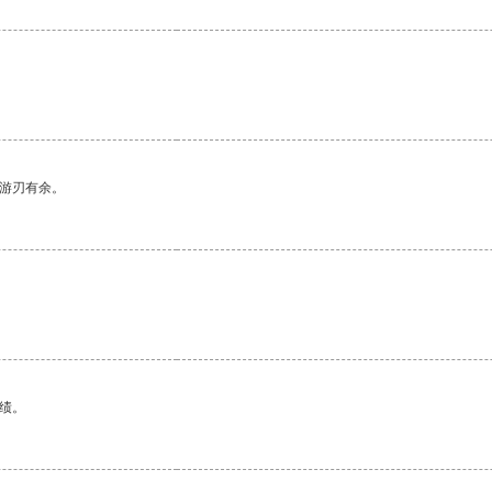
中游刃有余。
绩。